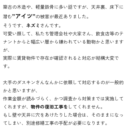
築古の木造や、軽量鉄骨に多い話ですが、天井裏、床下に
”アイツ”
潜む
の被害が最近ありました。
そうです、
ネズミ
さんです。
可愛い顔して、私たち管理会社や大家さん、飲食店等のテ
ナントからと幅広い層から嫌われている動物かと思います
が、
実際に賃貸物件で存在が確認されると対応が結構大変で
す。
大手のダスキンさんなんかに依頼して対応するのが一般的
かと思いますが、
作業金額が読みづらく、かつ調査から対策までは実施して
くれますが、
物件の復旧工事を
してくれません。
もし壁や天井に穴をあけたりした場合は、そのままになっ
てしまい、別途修繕工事の手配が必要になります。