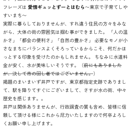
フレーズは
愛情ギュッとずーとはむら
〜東京で子育てしや
すいまち〜
実際に暮らしておりませんが、すれ違う住民の方々をみな
がら、大体の街の雰囲気は掴む事ができました。 「人の温
かさ」「都会の便利さ」「自然の豊かさ」 必要なモノが小
さなまちにバランスよくそろっているからこそ、何だかほ
っとする印象を受けたのかもしれません。 ちなみに水道料
金が安く、水が美味しいそうです。（
前にもありました
が、決して市の回し者ではございません。
）
掲題のまいまいず井戸ですが、東京都指定史跡でありまし
て、駅を降りてすぐにございまして、さすが水の街、中々
歴史を感じます。。
井戸は関係ありませんが、行政調査の質も含め、皆様に信
頼して頂ける様にこれから尽力いたしますので何卒よろし
くお願い申し上げます。