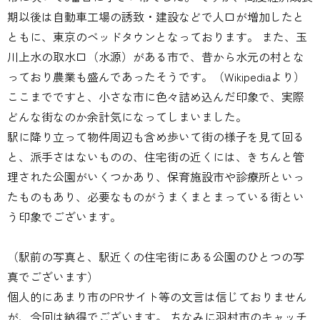
期以後は自動車工場の誘致・建設などで人口が増加したと
ともに、東京のベッドタウンとなっております。 また、玉
川上水の取水口（水源）がある市で、昔から水元の村とな
っており農業も盛んであったそうです。（Wikipediaより）
ここまでですと、小さな市に色々詰め込んだ印象で、実際
どんな街なのか余計気になってしまいました。
駅に降り立って物件周辺も含め歩いて街の様子を見て回る
と、派手さはないものの、住宅街の近くには、きちんと管
理された公園がいくつかあり、保育施設市や診療所といっ
たものもあり、必要なものがうまくまとまっている街とい
う印象でございます。
（駅前の写真と、駅近くの住宅街にある公園のひとつの写
真でございます）
個人的にあまり市のPRサイト等の文言は信じておりません
が、今回は納得でございます。 ちなみに羽村市のキャッチ