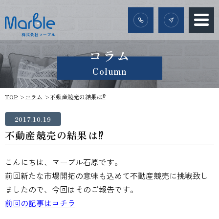
コラム
Column
TOP
コラム
不動産競売の結果は⁉
2017.10.19
不動産競売の結果は⁉
こんにちは、マーブル石原です。
前回新たな市場開拓の意味も込めて不動産競売に挑戦致し
ましたので、今回はそのご報告です。
前回の記事はコチラ