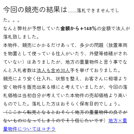
今回の競売の結果は
……落札できませんでし
た。。。
なんと弊社が予想していた
金額から+148％
の金額で法人が
落札致しました。
本物件、競売にかかるだけあって、多少の問題（放置車両
を物置として使っている住人がいたり、外壁等修繕がされ
ていない）はありましたが、地方の重量物件と言う事でな
んと入札者数は
法人も含め30人
手を挙げておりました。
競売により安く仕入れ、状態を整え、お客さんに相場より
安く物件を販売出来る様にと考えていましたが、今回の落
札価格は当初自分が考えていた本物件の売却価格より高い
ものでした。落札した方はおそらく保有目的でしょう。
（ここから転売となるとおそらく地方の重量物件の良さが
ないものになってしまうのでそう信じたいです
）
地方×重
量物件についてはコチラ