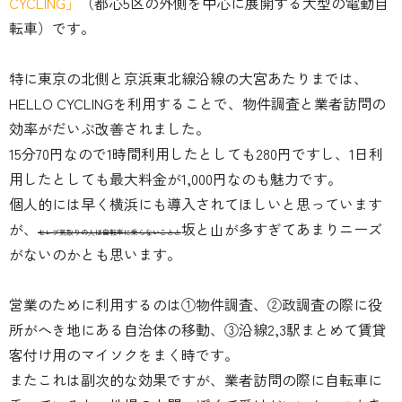
CYCLING」
（都心5区の外側を中心に展開する大型の電動自
転車）です。
特に東京の北側と京浜東北線沿線の大宮あたりまでは、
HELLO CYCLINGを利用することで、物件調査と業者訪問の
効率がだいぶ改善されました。
15分70円なので1時間利用したとしても280円ですし、1日利
用したとしても最大料金が1,000円なのも魅力です。
個人的には早く横浜にも導入されてほしいと思っています
が、
坂と山が多すぎてあまりニーズ
セレブ気取りの人は自転車に乗らないことと
がないのかとも思います。
営業のために利用するのは①物件調査、②政調査の際に役
所がへき地にある自治体の移動、③沿線2,3駅まとめて賃貸
客付け用のマイソクをまく時です。
またこれは副次的な効果ですが、業者訪問の際に自転車に