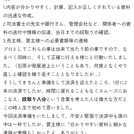
1.内容が分かりやすく、計算、記入が正しくされている資料
の迅速な作成。
2.司法書士の先生や銀行さん、管理会社など、関係者への資
料の送付や情報の伝達、当日までの段取りの確認。
3.売主様、買主様への必要書類等の連絡
プロとしてこれらの事は出来て当たり前の事ですので、な
るべく同時に、そして正確に行える様にと行動いたしまし
た。（石原が発展途上ということもあり、何度となくやり
直しと確認を繰り返すこととなりましたが…）
そうしてきちんと準備をして決済を迎えたところ、1日に2
本の決済でしたが、時間に遅れることもなくスムーズにお
こなえ、
段取り八分
という言葉を考えた人は偉大な方だと
この時人生で初めて思いました。
今回決済準備をいたしまして、不安と緊張で決済中も頭の
中は一杯でしたが、買主様に「分かりやすい資料と細かな
連絡が素晴らしかったよ、ありがとう」