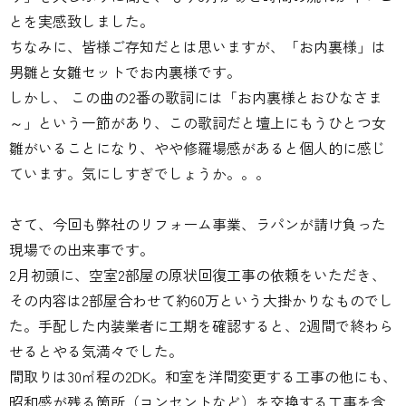
とを実感致しました。
ちなみに、皆様ご存知だとは思いますが、「お内裏様」は
男雛と女雛セットでお内裏様です。
しかし、 この曲の2番の歌詞には「お内裏様とおひなさま
～」という一節があり、この歌詞だと壇上にもうひとつ女
雛がいることになり、やや修羅場感があると個人的に感じ
ています。気にしすぎでしょうか。。。
さて、今回も弊社のリフォーム事業、ラパンが請け負った
現場での出来事です。
2月初頭に、空室2部屋の原状回復工事の依頼をいただき、
その内容は2部屋合わせて約60万という大掛かりなものでし
た。手配した内装業者に工期を確認すると、2週間で終わら
せるとやる気満々でした。
間取りは30㎡程の2DK。和室を洋間変更する工事の他にも、
昭和感が残る箇所（コンセントなど）を交換する工事を含